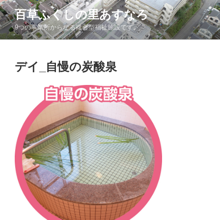
コ
百草ふくしの里あすなろ
ン
9つの事業所からなる複合型福祉施設です。
テ
ン
ツ
デイ_自慢の炭酸泉
へ
ス
キ
ッ
プ