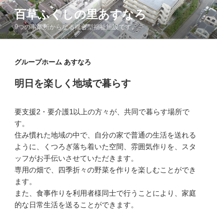
コ
百草ふくしの里あすなろ
ン
9つの事業所からなる複合型福祉施設です。
テ
ン
ツ
グループホーム あすなろ
へ
ス
明日を楽しく地域で暮らす
キ
ッ
プ
要支援2・要介護1以上の方々が、共同で暮らす場所で
す。
住み慣れた地域の中で、自分の家で普通の生活を送れる
ように、くつろぎ落ち着いた空間、雰囲気作りを、スタ
ッフがお手伝いさせていただきます。
専用の畑で、四季折々の野菜を作りを楽しむことができ
ます。
また、食事作りを利用者様同士で行うことにより、家庭
的な日常生活を送ることができます。