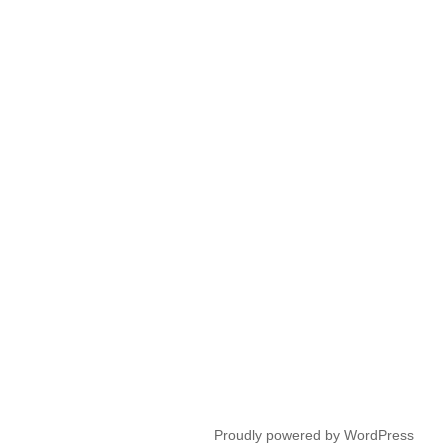
シ
ョ
ン
Proudly powered by WordPress