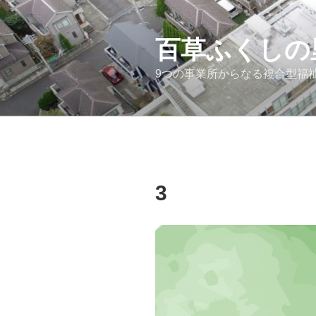
コ
ン
テ
百草ふくしの
ン
9つの事業所からなる複合型福
ツ
へ
ス
キ
ッ
プ
3