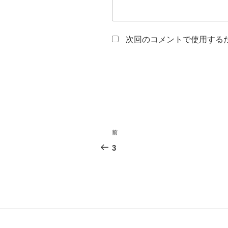
次回のコメントで使用する
投
前
前
稿
の
3
投
ナ
稿
ビ
ゲ
ー