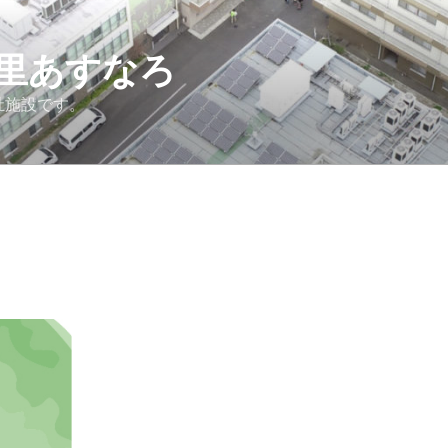
里あすなろ
祉施設です。