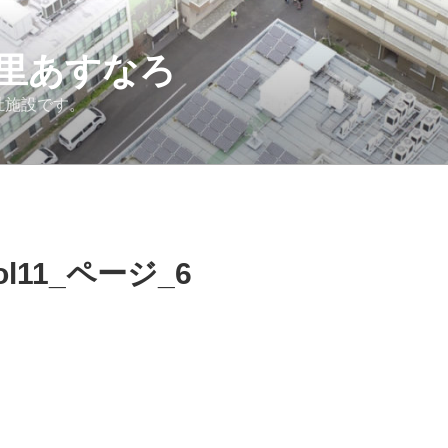
里あすなろ
祉施設です。
l11_ページ_6