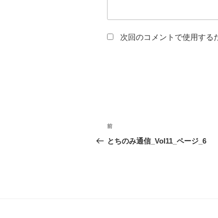
次回のコメントで使用する
投
前
前
稿
の
とちのみ通信_Vol11_ページ_6
投
ナ
稿
ビ
ゲ
ー