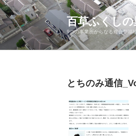
コ
ン
テ
百草ふくしの
ン
9つの事業所からなる複合型福
ツ
へ
ス
キ
ッ
プ
とちのみ通信_Vo