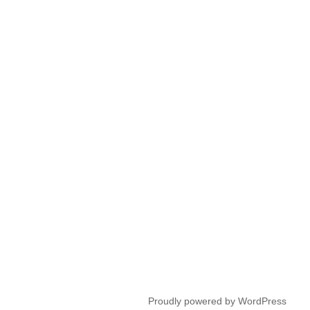
シ
ョ
ン
Proudly powered by WordPress