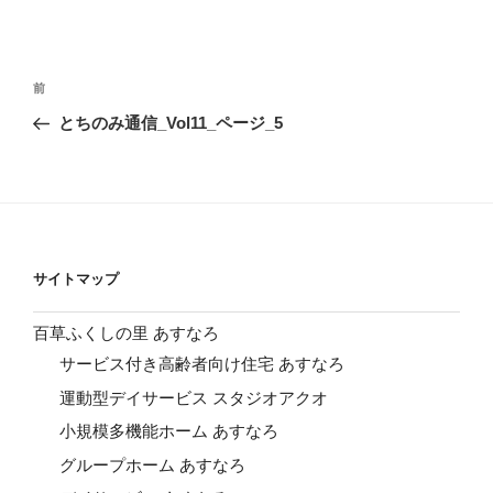
投
前
前
稿
の
とちのみ通信_Vol11_ページ_5
ナ
投
ビ
稿
ゲ
ー
シ
サイトマップ
ョ
ン
百草ふくしの里 あすなろ
サービス付き高齢者向け住宅 あすなろ
運動型デイサービス スタジオアクオ
小規模多機能ホーム あすなろ
グループホーム あすなろ