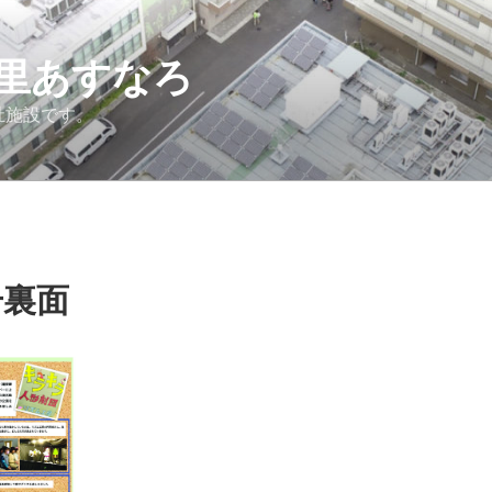
里あすなろ
祉施設です。
号裏面