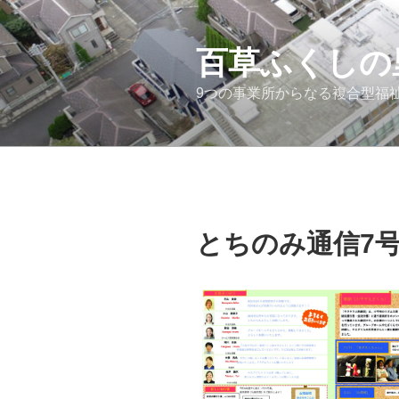
コ
ン
テ
百草ふくしの
ン
9つの事業所からなる複合型福
ツ
へ
ス
キ
ッ
プ
とちのみ通信7