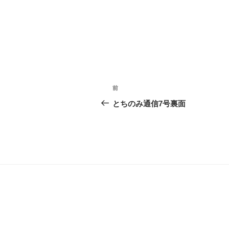
投
前
前
稿
の
とちのみ通信7号裏面
投
ナ
稿
ビ
ゲ
ー
シ
ョ