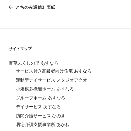
稿
の
とちのみ通信3_表紙
ナ
投
ビ
稿
ゲ
ー
シ
サイトマップ
ョ
ン
百草ふくしの里 あすなろ
サービス付き高齢者向け住宅 あすなろ
運動型デイサービス スタジオアクオ
小規模多機能ホーム あすなろ
グループホーム あすなろ
デイサービス あすなろ
訪問介護サービス ひのき
居宅介護支援事業所 あかね