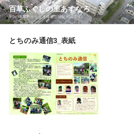
コ
百草ふくしの里あすなろ
ン
9つの事業所からなる複合型福祉施設です。
テ
ン
ツ
とちのみ通信3_表紙
へ
ス
キ
ッ
プ