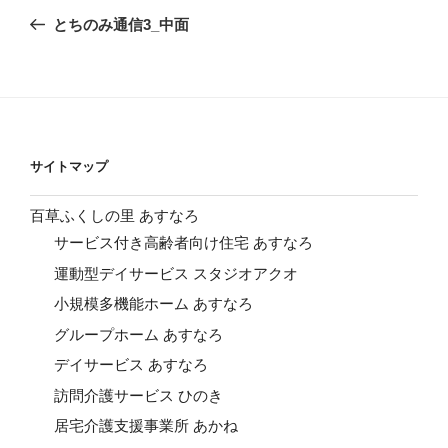
稿
の
とちのみ通信3_中面
ナ
投
ビ
稿
ゲ
ー
シ
サイトマップ
ョ
ン
百草ふくしの里 あすなろ
サービス付き高齢者向け住宅 あすなろ
運動型デイサービス スタジオアクオ
小規模多機能ホーム あすなろ
グループホーム あすなろ
デイサービス あすなろ
訪問介護サービス ひのき
居宅介護支援事業所 あかね