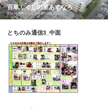
コ
百草ふくしの里あすなろ
ン
9つの事業所からなる複合型福祉施設です。
テ
ン
ツ
とちのみ通信3_中面
へ
ス
キ
ッ
プ