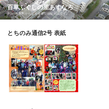
コ
百草ふくしの里あすなろ
ン
9つの事業所からなる複合型福祉施設です。
テ
ン
ツ
とちのみ通信2号 表紙
へ
ス
キ
ッ
プ