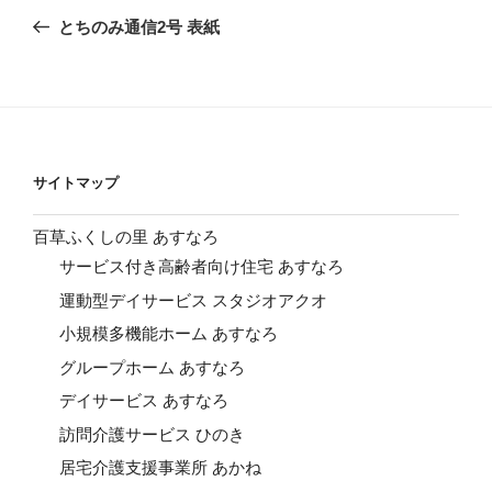
稿
の
とちのみ通信2号 表紙
ナ
投
ビ
稿
ゲ
ー
シ
サイトマップ
ョ
ン
百草ふくしの里 あすなろ
サービス付き高齢者向け住宅 あすなろ
運動型デイサービス スタジオアクオ
小規模多機能ホーム あすなろ
グループホーム あすなろ
デイサービス あすなろ
訪問介護サービス ひのき
居宅介護支援事業所 あかね