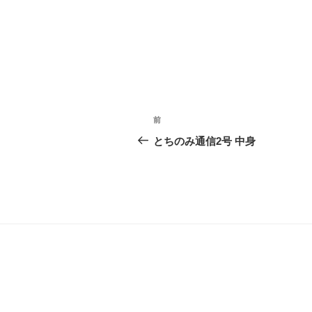
投
前
前
稿
の
とちのみ通信2号 中身
投
ナ
稿
ビ
ゲ
ー
シ
ョ