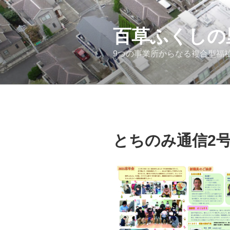
コ
ン
テ
百草ふくしの
ン
9つの事業所からなる複合型福
ツ
へ
ス
キ
ッ
プ
とちのみ通信2号