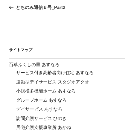
稿
の
とちのみ通信６号_Part2
ナ
投
ビ
稿
ゲ
ー
シ
サイトマップ
ョ
ン
百草ふくしの里 あすなろ
サービス付き高齢者向け住宅 あすなろ
運動型デイサービス スタジオアクオ
小規模多機能ホーム あすなろ
グループホーム あすなろ
デイサービス あすなろ
訪問介護サービス ひのき
居宅介護支援事業所 あかね