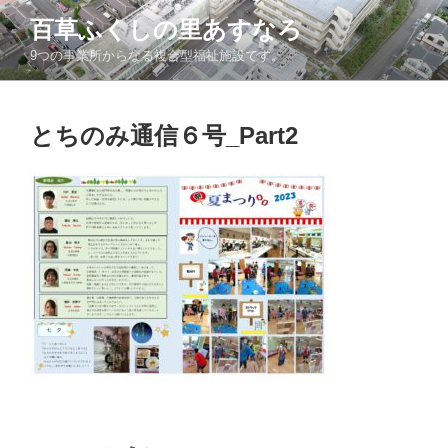
コ
百草ふくしの里あすなろ
ン
9つの事業所からなる複合型福祉施設です。
テ
ン
ツ
とちのみ通信６号_Part2
へ
ス
キ
ッ
プ