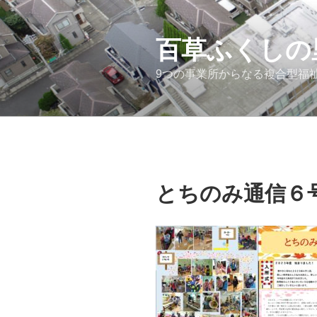
コ
ン
テ
百草ふくしの
ン
9つの事業所からなる複合型福
ツ
へ
ス
キ
ッ
プ
とちのみ通信６号_