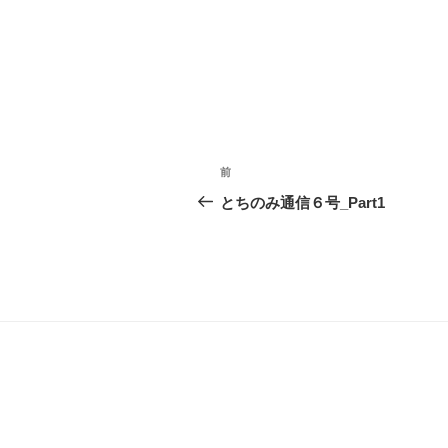
投
前
前
稿
の
とちのみ通信６号_Part1
投
ナ
稿
ビ
ゲ
ー
シ
ョ